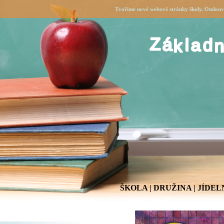
Tvoříme nové webové stránky školy. Omlouvá
ŠKOLA
|
DRUŽINA
|
JÍDEL