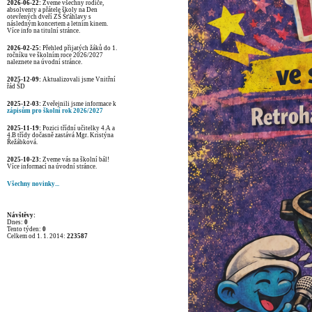
2026-06-22:
Zveme všechny rodiče,
absolventy a přátele školy na Den
otevřených dveří ZŠ Šťáhlavy s
následným koncertem a letním kinem.
Více info na titulní stránce.
2026-02-25:
Přehled přijatých žáků do 1.
ročníku ve školním roce 2026/2027
naleznete na úvodní stránce.
2025-12-09:
Aktualizovali jsme Vnitřní
řád ŠD
2025-12-03:
Zveřejnili jsme informace k
zápisům pro školní rok 2026/2027
2025-11-19:
Pozici třídní učitelky 4.A a
4.B třídy dočasně zastává Mgr. Kristýna
Řežábková.
2025-10-23:
Zveme vás na školní bál!
Více informací na úvodní stránce.
Všechny novinky...
Návštěvy:
Dnes:
0
Tento týden:
0
Celkem od 1. 1. 2014:
223587