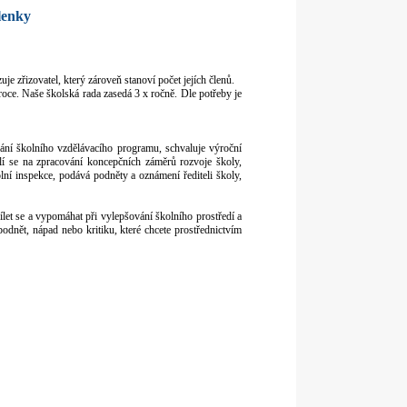
lenky
e zřizovatel, který zároveň stanoví počet jejích členů.
oce. Naše školská rada zasedá 3 x ročně. Dle potřeby je
ání školního vzdělávacího programu, schvaluje výroční
ílí se na zpracování koncepčních záměrů rozvoje školy,
ní inspekce, podává podněty a oznámení řediteli školy,
ílet se a vypomáhat při vylepšování školního prostředí a
dnět, nápad nebo kritiku, které chcete prostřednictvím