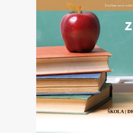
Tvoříme nové webov
ŠKOLA
|
D