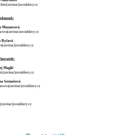
 Nimrcihter
chter(zavinac)zsstahlavy.cz
pedagogů:
a Mazancová
cova(zavinac)zsstahlavy.cz
a Ryšavá
va(zavinac)zsstahlavy.cz
izovatele:
ej Maglić
ic(zavinac)zsstahlavy.cz
na Sermešová
esova(zavinac)zsstahlavy.cz
(zavinac)zsstahlavy.cz