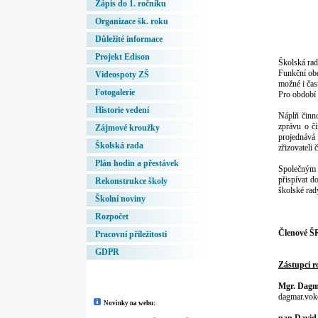
Zápis do 1. ročníku
Organizace šk. roku
Důležité informace
Projekt Edison
Školská rad
Funkční obd
Videospoty ZŠ
možné i čast
Fotogalerie
Pro období 
Historie vedení
Náplň činno
zprávu o či
Zájmové kroužky
projednává 
Školská rada
zřizovateli 
Plán hodin a přestávek
Společným c
přispívat d
Rekonstrukce školy
školské rady
Školní noviny
Rozpočet
Členové Š
Pracovní příležitosti
GDPR
Zástupci r
Mgr. Dagm
dagmar.vok
Novinky na webu: