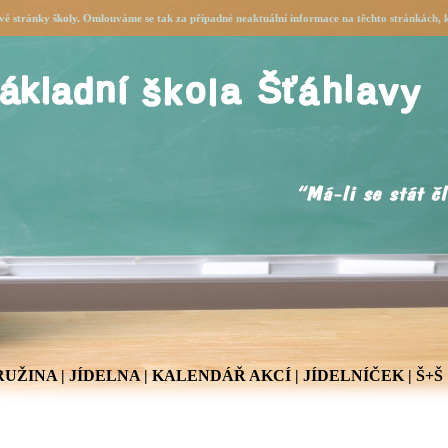
é stránky školy. Omlouváme se tak za případné neaktuální informace na těchto stránkách, k
RUŽINA
|
JÍDELNA
|
KALENDÁŘ AKCÍ
|
JÍDELNÍČEK
|
Š+Š