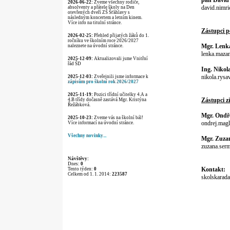
pan David
2026-06-22:
Zveme všechny rodiče,
david.nimri
absolventy a přátele školy na Den
otevřených dveří ZŠ Šťáhlavy s
následným koncertem a letním kinem.
Více info na titulní stránce.
Zástupci 
2026-02-25:
Přehled přijatých žáků do 1.
ročníku ve školním roce 2026/2027
Mgr. Lenk
naleznete na úvodní stránce.
lenka.mazan
2025-12-09:
Aktualizovali jsme Vnitřní
řád ŠD
Ing. Nikol
nikola.rysa
2025-12-03:
Zveřejnili jsme informace k
zápisům pro školní rok 2026/2027
2025-11-19:
Pozici třídní učitelky 4.A a
Zástupci zř
4.B třídy dočasně zastává Mgr. Kristýna
Řežábková.
Mgr. Ondř
2025-10-23:
Zveme vás na školní bál!
ondrej.magl
Více informací na úvodní stránce.
Všechny novinky...
Mgr. Zuza
zuzana.serm
Návštěvy:
Dnes:
0
Kontakt:
Tento týden:
0
Celkem od 1. 1. 2014:
223587
skolskarada