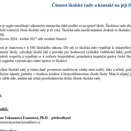
Činnost školské rady a kontakt na její č
a je orgán umožňující zákonným zástupcům žáků podílet se na správě školy. Školskou radu zřizuj
obí volených členů školské rady je tři roky. Školská rada zasedá nejméně dvakrát ve školním r
ěji.
červen 2024 - květen 2027 níže uvedení členové.
sti je stanovena v § 168 školského zákona. Dle něj se školská rada vyjadřuje k uskutečňov
nnosti školy, schvaluje školní řád a pravidla pro hodnocení výsledků vzdělávání žáků, pod
návrh rozpočtu a vyjadřuje se k rozboru hospodaření, projednává inspekční zprávy české škol
či orgánům vykonávající státní správu ve školství.
ílem školské rady je mimo dané povinnosti zastřešovat vztahy mezi rodiči, žáky a učiteli, pod
obrými nápady, podněty i vhodnou kritikou k bezproblémovému chodu školy. Máte-li nějaký po
 sdělit dále, můžete tak učinit prostřednictvím těchto členek školské rady:
R:
odičů:
ar Vokounová Franzeová, Ph.D. - předsedkyně
ounova(zavinac)zsstahlavy.cz