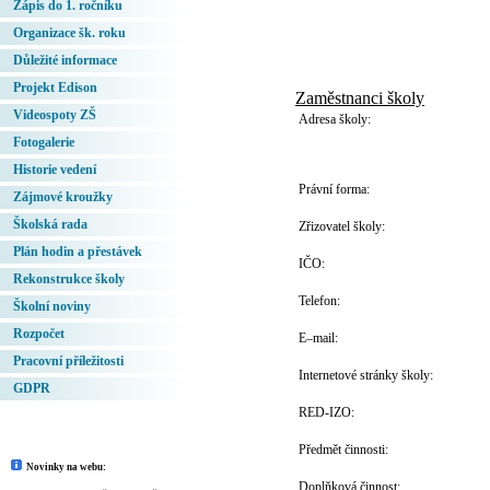
Zápis do 1. ročníku
Organizace šk. roku
Důležité informace
Projekt Edison
Zaměstnanci školy
Videospoty ZŠ
Adresa školy:
Fotogalerie
Historie vedení
Právní forma:
Zájmové kroužky
Školská rada
Zřizovatel školy:
Plán hodin a přestávek
IČO:
Rekonstrukce školy
Telefon:
Školní noviny
Rozpočet
E–mail:
Pracovní příležitosti
Internetové stránky školy:
GDPR
RED-IZO:
Předmět činnosti:
Novinky na webu:
Doplňková činnost: