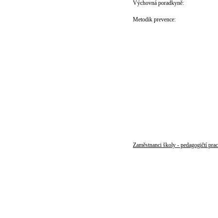
Výchovná poradkyně:
Metodik prevence:
Zaměstnanci školy - pedagogičtí prac