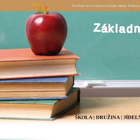
Tvoříme nové webové stránky školy. Omlouvá
ŠKOLA
|
DRUŽINA
|
JÍDEL