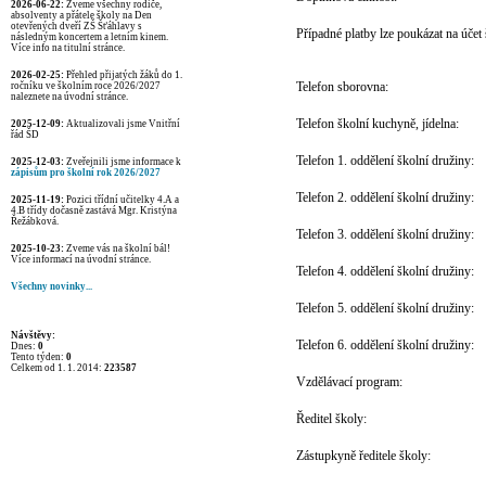
2026-06-22:
Zveme všechny rodiče,
absolventy a přátele školy na Den
otevřených dveří ZŠ Šťáhlavy s
Případné platby lze poukázat na účet 
následným koncertem a letním kinem.
Více info na titulní stránce.
2026-02-25:
Přehled přijatých žáků do 1.
Telefon sborovna:
ročníku ve školním roce 2026/2027
naleznete na úvodní stránce.
Telefon školní kuchyně, jídelna:
2025-12-09:
Aktualizovali jsme Vnitřní
řád ŠD
Telefon 1. oddělení školní družiny:
2025-12-03:
Zveřejnili jsme informace k
zápisům pro školní rok 2026/2027
Telefon 2. oddělení školní družiny:
2025-11-19:
Pozici třídní učitelky 4.A a
4.B třídy dočasně zastává Mgr. Kristýna
Řežábková.
Telefon 3. oddělení školní družiny:
2025-10-23:
Zveme vás na školní bál!
Více informací na úvodní stránce.
Telefon 4. oddělení školní družiny:
Všechny novinky...
Telefon 5. oddělení školní družiny:
Návštěvy:
Telefon 6. oddělení školní družiny:
Dnes:
0
Tento týden:
0
Celkem od 1. 1. 2014:
223587
Vzdělávací program:
Ředitel školy:
Zástupkyně ředitele školy: