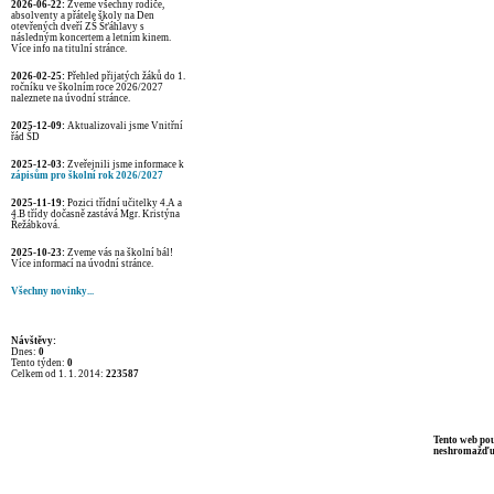
2026-06-22:
Zveme všechny rodiče,
absolventy a přátele školy na Den
otevřených dveří ZŠ Šťáhlavy s
následným koncertem a letním kinem.
Více info na titulní stránce.
2026-02-25:
Přehled přijatých žáků do 1.
ročníku ve školním roce 2026/2027
naleznete na úvodní stránce.
2025-12-09:
Aktualizovali jsme Vnitřní
řád ŠD
2025-12-03:
Zveřejnili jsme informace k
zápisům pro školní rok 2026/2027
2025-11-19:
Pozici třídní učitelky 4.A a
4.B třídy dočasně zastává Mgr. Kristýna
Řežábková.
2025-10-23:
Zveme vás na školní bál!
Více informací na úvodní stránce.
Všechny novinky...
Návštěvy:
Dnes:
0
Tento týden:
0
Celkem od 1. 1. 2014:
223587
Tento web pou
neshromažďuje