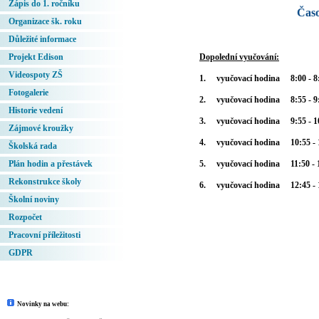
Zápis do 1. ročníku
Časo
Organizace šk. roku
Důležité informace
Projekt Edison
Dopolední vyučování:
Videospoty ZŠ
1.
vyučovací hodina
8:00 - 8
Fotogalerie
2.
vyučovací hodina
8:55 - 9
Historie vedení
3.
vyučovací hodina
9:55 - 1
Zájmové kroužky
4.
vyučovací hodina
10:55 - 
Školská rada
Plán hodin a přestávek
5.
vyučovací hodina
11:50 - 
Rekonstrukce školy
6.
vyučovací hodina
12:45 -
Školní noviny
Rozpočet
Pracovní příležitosti
GDPR
Novinky na webu: