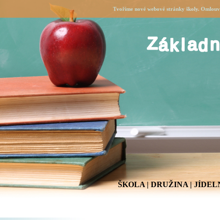
Tvoříme nové webové stránky školy. Omlouvá
ŠKOLA
|
DRUŽINA
|
JÍDEL