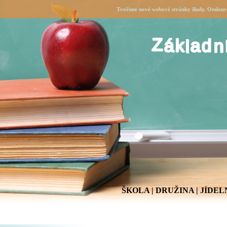
Tvoříme nové webové stránky školy. Omlouvá
ŠKOLA
|
DRUŽINA
|
JÍDEL