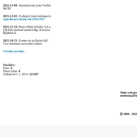
2025-12-09:
Aktualizovali jsme Vnitřní
řád ŠD
2025-12-03:
Zveřejnili jsme informace k
zápisům pro školní rok 2026/2027
2025-11-19:
Pozici třídní učitelky 4.A a
4.B třídy dočasně zastává Mgr. Kristýna
Řežábková.
2025-10-23:
Zveme vás na školní bál!
Více informací na úvodní stránce.
Všechny novinky...
Návštěvy:
Dnes:
0
Tento týden:
0
Celkem od 1. 1. 2014:
223587
Tento web pou
neshromažďuje
Ⓒ 2008 - 2026