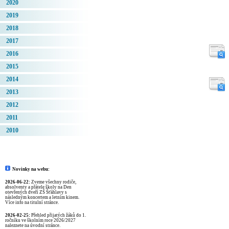
2020
2019
2018
2017
2016
2015
2014
2013
2012
2011
2010
Novinky na webu:
2026-06-22:
Zveme všechny rodiče,
absolventy a přátele školy na Den
otevřených dveří ZŠ Šťáhlavy s
následným koncertem a letním kinem.
Více info na titulní stránce.
2026-02-25:
Přehled přijatých žáků do 1.
ročníku ve školním roce 2026/2027
naleznete na úvodní stránce.