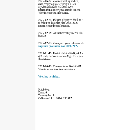
2026-06-22:
Zveme všechny rodiče,
absolventy a přátele školy na Den
otevřených dveří ZŠ Šťáhlavy s
následným koncertem a letním kinem.
Více info na titulní stránce.
2026-02-25:
Přehled přijatých žáků do 1.
ročníku ve školním roce 2026/2027
naleznete na úvodní stránce.
2025-12-09:
Aktualizovali jsme Vnitřní
řád ŠD
2025-12-03:
Zveřejnili jsme informace k
zápisům pro školní rok 2026/2027
2025-11-19:
Pozici třídní učitelky 4.A a
4.B třídy dočasně zastává Mgr. Kristýna
Řežábková.
2025-10-23:
Zveme vás na školní bál!
Více informací na úvodní stránce.
Všechny novinky...
Návštěvy:
Dnes:
0
Tento týden:
0
Celkem od 1. 1. 2014:
223587