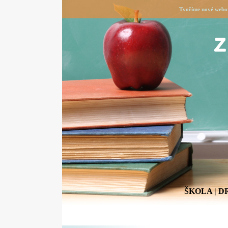
Tvoříme nové webov
ŠKOLA
|
D