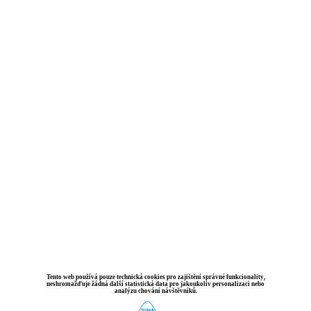
Tento web používá pouze technická cookies pro zajištění správné funkcionality,
neshromažďuje žádná další statistická data pro jakoukoliv personalizaci nebo
analýzu chování návštěvníků.