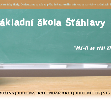
é stránky školy. Omlouváme se tak za případné neaktuální informace na těchto stránkách, k
RUŽINA
|
JÍDELNA
|
KALENDÁŘ AKCÍ
|
JÍDELNÍČEK
|
Š+Š