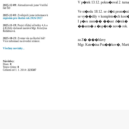
V p�tek 13.12. pokra�oval 2. tur
2025-12-09:
Aktualizovali jsme Vnitřní
řád ŠD
Ve st�edu 18.12. se d�ti prom
2025-12-03:
Zveřejnili jsme informace k
se vy��dily v kompletn�ch kost
zápisům pro školní rok 2026/2027
I p�es men�� ��ast d�tsk� h
2025-11-19:
Pozici třídní učitelky 4.A a
��astn� a �sp�n� nov� rok.
4.B třídy dočasně zastává Mgr. Kristýna
Řežábková.
2025-10-23:
Zveme vás na školní bál!
za Z� ���hlavy
Více informací na úvodní stránce.
Mgr. Kate�ina Pra��kov�, Marti
Všechny novinky...
Návštěvy:
Dnes:
0
Tento týden:
0
Celkem od 1. 1. 2014:
223587