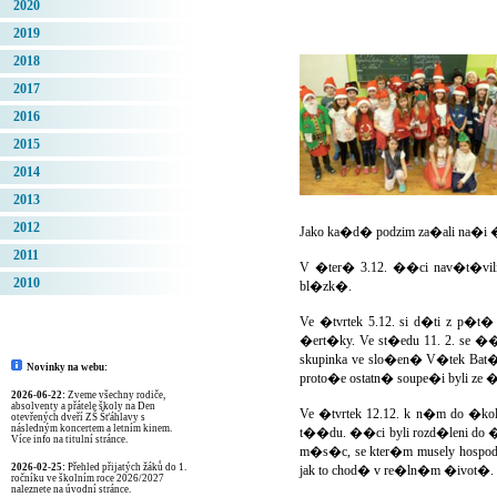
2020
2019
2018
2017
2016
2015
2014
2013
2012
Jako ka�d� podzim za�ali na�i �
2011
V �ter� 3.12. ��ci nav�t�vil
2010
bl�zk�.
Ve �tvrtek 5.12. si d�ti z p�t
�ert�ky. Ve st�edu 11. 2. se 
skupinka ve slo�en� V�tek Bat�
Novinky na webu:
proto�e ostatn� soupe�i byli z
2026-06-22:
Zveme všechny rodiče,
absolventy a přátele školy na Den
Ve �tvrtek 12.12. k n�m do �koly
otevřených dveří ZŠ Šťáhlavy s
následným koncertem a letním kinem.
t��du. ��ci byli rozd�leni do �t
Více info na titulní stránce.
m�s�c, se kter�m musely hospoda�
2026-02-25:
Přehled přijatých žáků do 1.
jak to chod� v re�ln�m �ivot�. 
ročníku ve školním roce 2026/2027
naleznete na úvodní stránce.