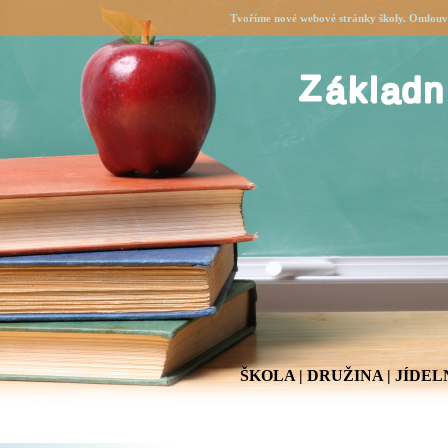
Tvoříme nové webové stránky školy. Omlouvá
ŠKOLA
|
DRUŽINA
|
JÍDEL