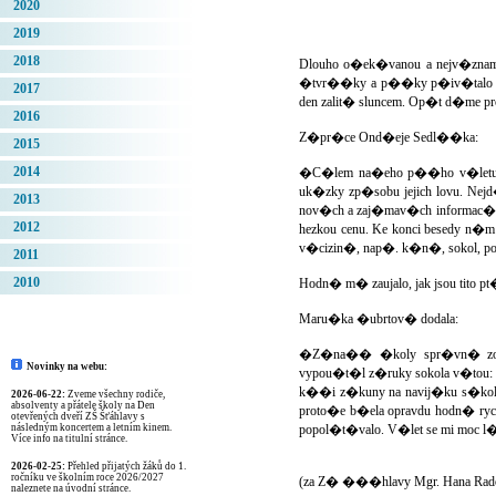
2020
2019
2018
Dlouho o�ek�vanou a nejv�znam
�tvr��ky a p��ky p�iv�talo n
2017
den zalit� sluncem. Op�t d�me p
2016
Z�pr�ce Ond�eje Sedl��ka:
2015
2014
�C�lem na�eho p��ho v�letu b
uk�zky zp�sobu jejich lovu. Ne
2013
nov�ch a zaj�mav�ch informac�.
2012
hezkou cenu. Ke konci besedy n�
v�cizin�, nap�. k�n�, sokol, po
2011
2010
Hodn� m� zaujalo, jak jsou tito 
Maru�ka �ubrtov� dodala:
�Z�na�� �koly spr�vn� zod
Novinky na webu:
vypou�t�l z�ruky sokola v�tou: 
k��i z�kuny na navij�ku s�kolem a
2026-06-22:
Zveme všechny rodiče,
absolventy a přátele školy na Den
proto�e b�ela opravdu hodn� rych
otevřených dveří ZŠ Šťáhlavy s
následným koncertem a letním kinem.
popol�t�valo. V�let se mi moc l�b
Více info na titulní stránce.
2026-02-25:
Přehled přijatých žáků do 1.
ročníku ve školním roce 2026/2027
(za Z� ���hlavy Mgr. Hana R
naleznete na úvodní stránce.