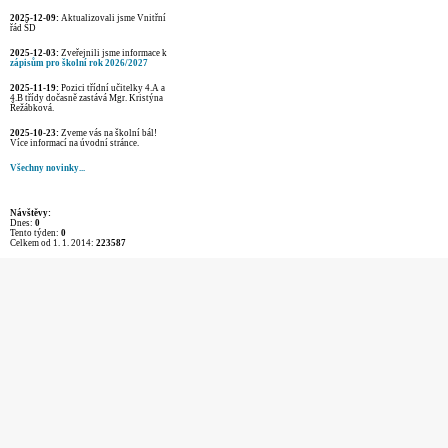
2025-12-09:
Aktualizovali jsme Vnitřní
řád ŠD
2025-12-03:
Zveřejnili jsme informace k
zápisům pro školní rok 2026/2027
2025-11-19:
Pozici třídní učitelky 4.A a
4.B třídy dočasně zastává Mgr. Kristýna
Řežábková.
2025-10-23:
Zveme vás na školní bál!
Více informací na úvodní stránce.
Všechny novinky...
Návštěvy:
Dnes:
0
Tento týden:
0
Celkem od 1. 1. 2014:
223587