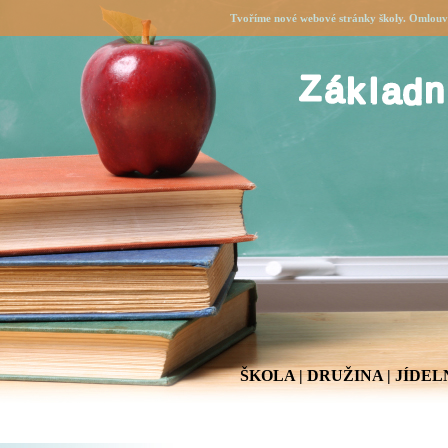
Tvoříme nové webové stránky školy. Omlouvá
ŠKOLA
|
DRUŽINA
|
JÍDEL