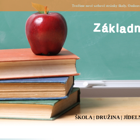
Tvoříme nové webové stránky školy. Omlouvá
ŠKOLA
|
DRUŽINA
|
JÍDEL