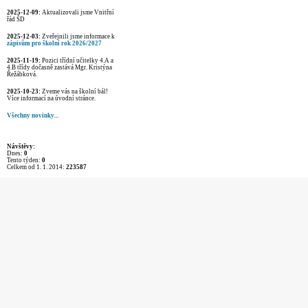
2025-12-09:
Aktualizovali jsme Vnitřní
řád ŠD
2025-12-03:
Zveřejnili jsme informace k
zápisům pro školní rok 2026/2027
2025-11-19:
Pozici třídní učitelky 4.A a
4.B třídy dočasně zastává Mgr. Kristýna
Řežábková.
2025-10-23:
Zveme vás na školní bál!
Více informací na úvodní stránce.
Všechny novinky...
Návštěvy:
Dnes:
0
Tento týden:
0
Celkem od 1. 1. 2014:
223587