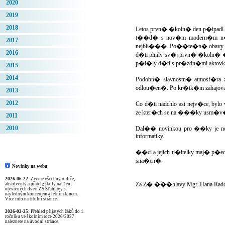
2020
2019
2018
Letos prvn� �koln� den p�ipadl
t��d� s nov�m modern�m n�byt
2017
nejbli���. Po��te�n� obavy �
2016
d�ti plnily sv�j prvn� �koln� �
p�i�ly d�ti s pr�zdn�mi aktovk
2015
2014
Podobn� slavnostn� atmosf�r
odlou�en�. Po kr�tk�m zahajova
2013
2012
Co d�ti nadchlo asi nejv�ce, 
ze kter�ch se na ���ky usm�v
2011
2010
Dal�� novinkou pro ��ky je n
informatiky.
��ci a jejich u�itelky maj� p�
sna�en�.
Novinky na webu:
2026-06-22:
Zveme všechny rodiče,
Za Z� ���hlavy Mgr. Hana Ra
absolventy a přátele školy na Den
otevřených dveří ZŠ Šťáhlavy s
následným koncertem a letním kinem.
Více info na titulní stránce.
2026-02-25:
Přehled přijatých žáků do 1.
ročníku ve školním roce 2026/2027
naleznete na úvodní stránce.